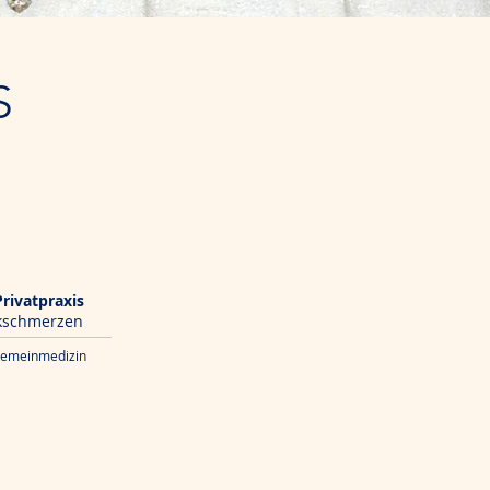
S
rivatpraxis
nkschmerzen
lgemeinmedizin