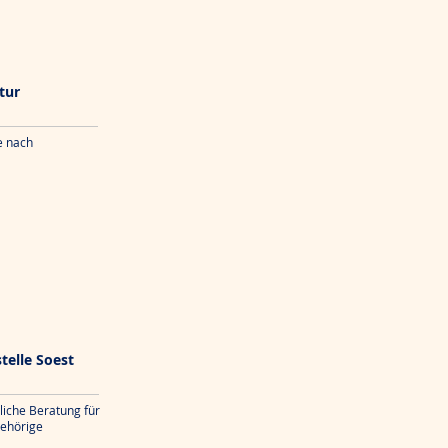
tur
e nach
telle Soest
liche Beratung für
gehörige